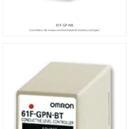
61F-GP-N8
Contrôleur de niveau embrochable (8 broches) compact