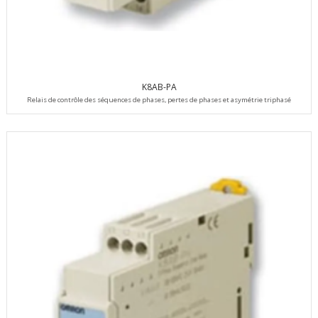
K8AB-PA
Relais de contrôle des séquences de phases, pertes de phases et asymétrie triphasé