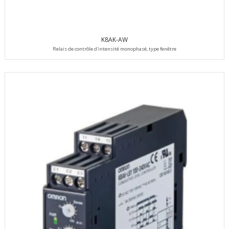
K8AK-AW
Relais de contrôle d'intensité monophasé, type fenêtre