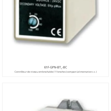
61F-GPN-BT_-BC
Contrôleur de niveau embrochable (11 broches) compact (alimentation c.c.)