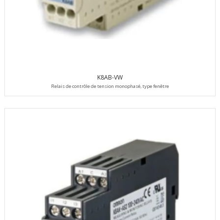
K8AB-VW
Relais de contrôle de tension monophasé, type fenêtre